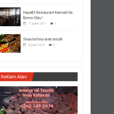
HayalEt Restaurant Kahvaltı’da
Birinci Oldu.!
11 Şubat 2017
1
Sivas köftesi artık tescilli
8 Şubat 2014
0
Reklam Alanı