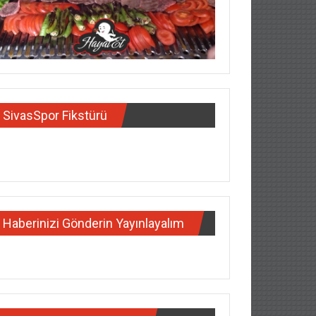
SivasSpor Fikstürü
Haberinizi Gönderin Yayınlayalım