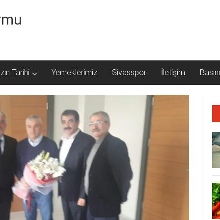
ormu
zın Tarihi
Yemeklerimiz
Sivasspor
İletişim
Basın