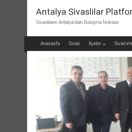
İçeriğe
geç
Antalya Sivaslilar Platf
Sivaslıların Antalya'daki Buluşma Noktası
Anasayfa
Sivas
İlçeler
Sivas’ımı