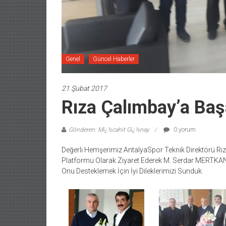
Genel
Güncel Haberler
21 Şubat 2017
Rıza Çalımbay’a Başa
Gönderen: Mï¿½cahit Gï¿½nay
0 yorum
Değerli Hemşerimiz AntalyaSpor Teknik Direktörü Rıza 
Platformu Olarak Ziyaret Ederek M. Serdar MERTKAN Ç
Onu Desteklemek İçin İyi Dileklerimizi Sunduk.