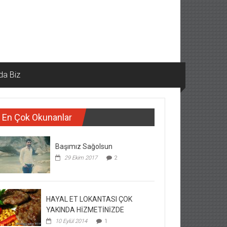
da Biz
En Çok Okunanlar
Başımız Sağolsun
29 Ekim 2017
2
HAYAL ET LOKANTASI ÇOK
YAKINDA HİZMETİNİZDE
10 Eylül 2014
1