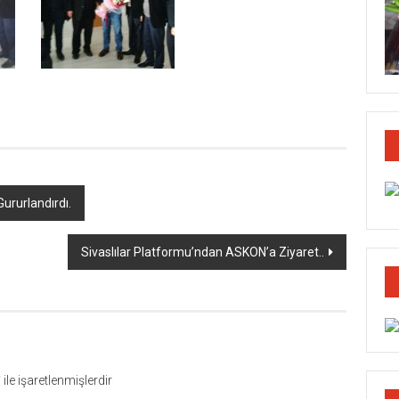
rurlandırdı.
Sivaslılar Platformu’ndan ASKON’a Ziyaret..
*
ile işaretlenmişlerdir