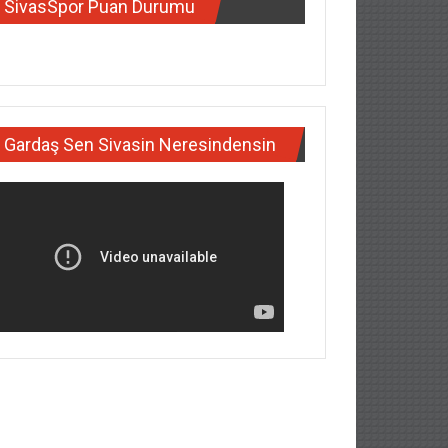
SivasSpor Puan Durumu
Gardaş Sen Sivasin Neresindensin