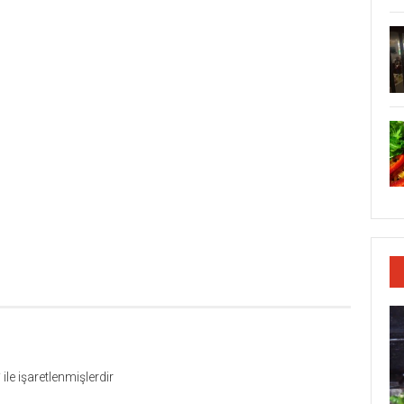
*
ile işaretlenmişlerdir