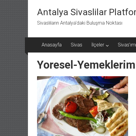
İçeriğe
geç
Antalya Sivaslilar Platf
Sivaslıların Antalya'daki Buluşma Noktası
Anasayfa
Sivas
İlçeler
Sivas’ımı
Yoresel-Yemeklerim