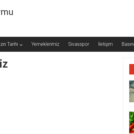
ormu
zın Tarihi
Yemeklerimiz
Sivasspor
İletişim
Basın
iz