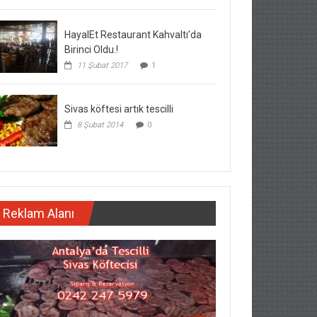
HayalEt Restaurant Kahvaltı’da
Birinci Oldu.!
11 Şubat 2017
1
Sivas köftesi artık tescilli
8 Şubat 2014
0
Reklam Alanı