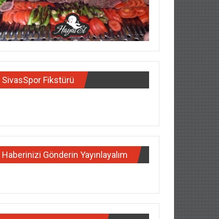
SivasSpor Fikstürü
Haberinizi Gönderin Yayınlayalım