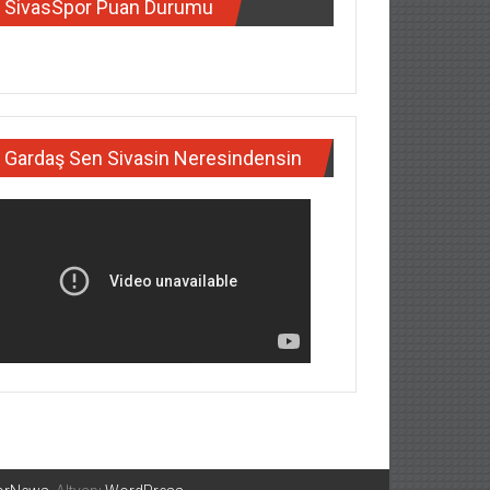
SivasSpor Puan Durumu
Gardaş Sen Sivasin Neresindensin