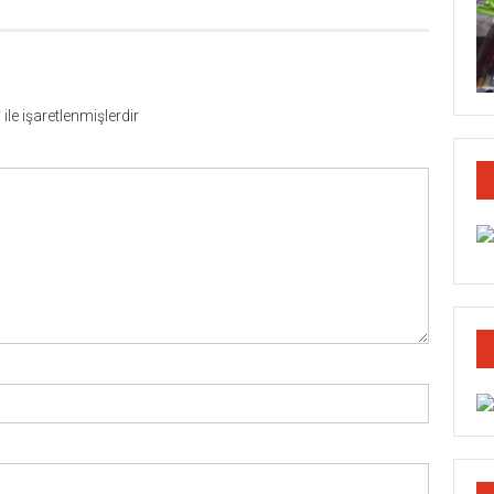
*
ile işaretlenmişlerdir