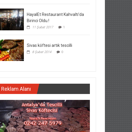
HayalEt Restaurant Kahvaltı’da
Birinci Oldu.!
11 Şubat 2017
1
Sivas köftesi artık tescilli
8 Şubat 2014
0
Reklam Alanı