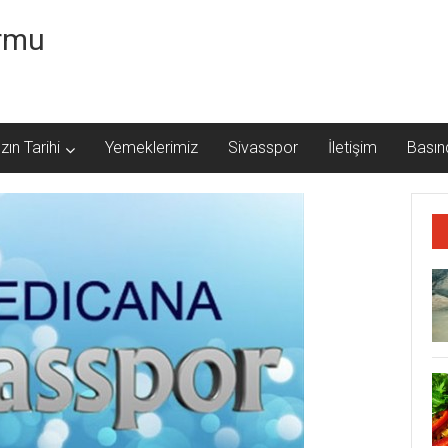
ormu
zın Tarihi
Yemeklerimiz
Sivasspor
İletişim
Basın