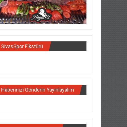
SivasSpor Fikstürü
Haberinizi Gönderin Yayınlayalım