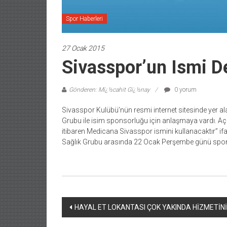
Spor Haberleri
27 Ocak 2015
Sivasspor’un Ismi D
Gönderen: Mï¿½cahit Gï¿½nay
0 yorum
Sivasspor Kulübü’nün resmi internet sitesinde yer al
Grubu ile isim sponsorluğu için anlaşmaya vardı. A
itibaren Medicana Sivasspor ismini kullanacaktır” if
Sağlık Grubu arasında 22 Ocak Perşembe günü spon
Yazı
HAYAL ET LOKANTASI ÇOK YAKINDA HİZMETİN
dolaşımı