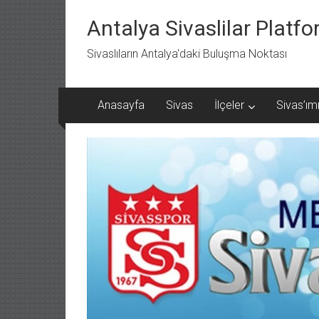
İçeriğe
geç
Antalya Sivaslilar Platf
Sivaslıların Antalya'daki Buluşma Noktası
Anasayfa
Sivas
İlçeler
Sivas’ımı