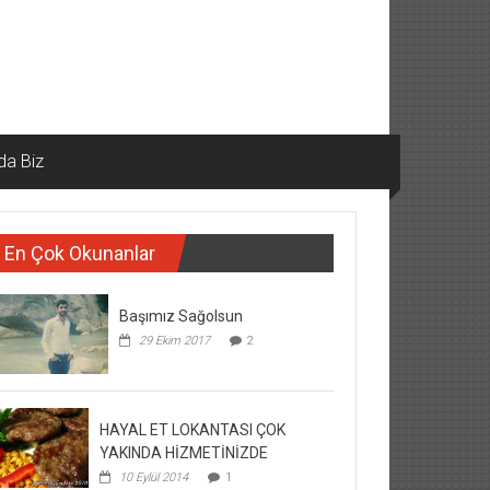
da Biz
En Çok Okunanlar
Başımız Sağolsun
29 Ekim 2017
2
HAYAL ET LOKANTASI ÇOK
YAKINDA HİZMETİNİZDE
10 Eylül 2014
1