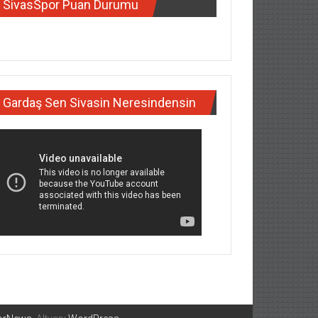
SivasSpor Puan Durumu
Gardaş Sen Sivasin Neresindensin