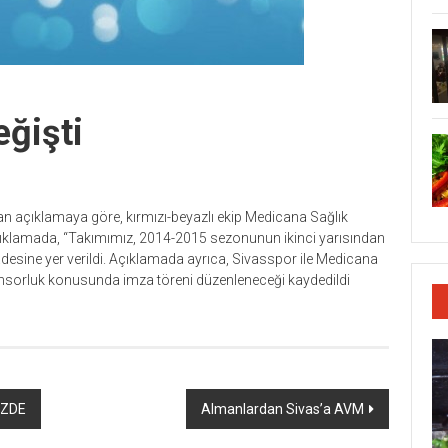
eğişti
an açıklamaya göre, kırmızı-beyazlı ekip Medicana Sağlık
çıklamada, “Takımımız, 2014-2015 sezonunun ikinci yarısından
adesine yer verildi. Açıklamada ayrıca, Sivasspor ile Medicana
sorluk konusunda imza töreni düzenleneceği kaydedildi
İZDE
Almanlardan Sivas’a AVM