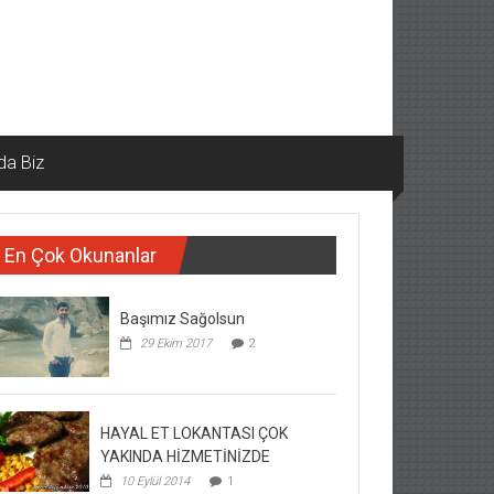
da Biz
En Çok Okunanlar
Başımız Sağolsun
29 Ekim 2017
2
HAYAL ET LOKANTASI ÇOK
YAKINDA HİZMETİNİZDE
10 Eylül 2014
1