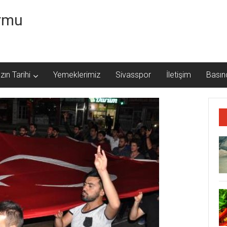
ormu
zın Tarihi
Yemeklerimiz
Sivasspor
İletişim
Basın