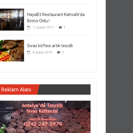
HayalEt Restaurant Kahvaltı’da
Birinci Oldu.!
11 Şubat 2017
1
Sivas köftesi artık tescilli
8 Şubat 2014
0
Reklam Alanı