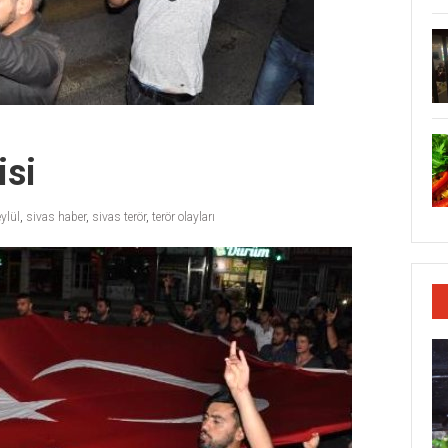
isi
eylül
,
sivas haber
,
sivas terör
,
terör olayları