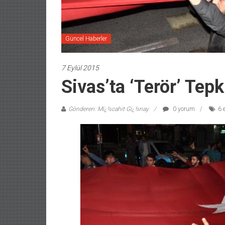
Güncel Haberler
7 Eylül 2015
Sivas’ta ‘Terör’ Tepk
Gönderen: Mï¿½cahit Gï¿½nay
0 yorum
6 