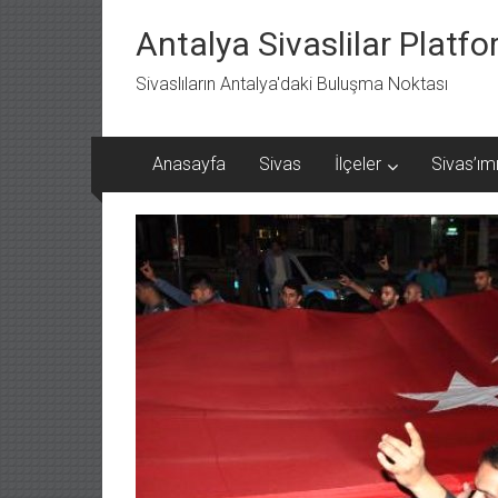
İçeriğe
geç
Antalya Sivaslilar Platf
Sivaslıların Antalya'daki Buluşma Noktası
Anasayfa
Sivas
İlçeler
Sivas’ımı