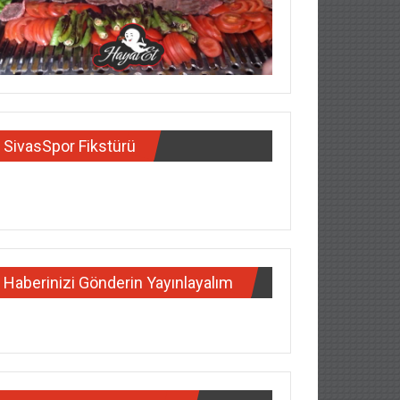
SivasSpor Fikstürü
Haberinizi Gönderin Yayınlayalım