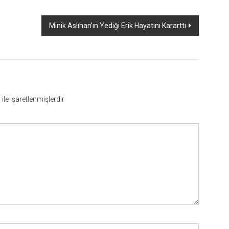
Minik Aslıhan’ın Yediği Erik Hayatını Kararttı
*
ile işaretlenmişlerdir