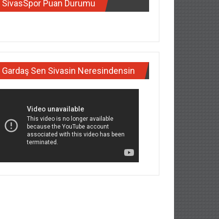
SivasSpor Puan Durumu
Gardaş Sen Sivasin Neresindensin