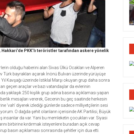
, Hakkari’de PKK’lı teröristler tarafından askere yönelik
rlerin olduğu haberini alan Sivas Ülkü Ocakları ve Alperen
ev Türk bayrakları açarak İnönü Bulvarı üzerinde yürüyüşe
ci Yıl Kavşağı üzerinde İstiklal Marşı okuyan grup daha sonra
n geçen araçlar ve bazı vatandaşlar da evlerinin
nda yaklaşık 250 kişilik grup adına basına açıklaması yapan
eraberlik mesajları vererek, Gecenin bu geç saatinde herkesin
ine ‘vah’ diyerek izlediği günlerde sadece milliyetçilerin sesi
ıyorum. O dağda şehit olanların içerisinde AK Partilisi, Büyük
rmiş insanlar da var. Yani bu memleketin çocukları var. Siyasi
arını birbirine kırdırmak isteyenlere buradan açık cevap
rup basın açıklaması sonrasında şehitler için dua etti.