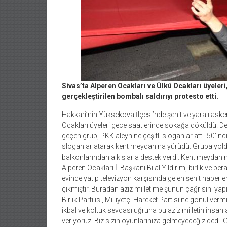
Sivas’ta Alperen Ocakları ve Ülkü Ocakları üyeleri
gerçekleştirilen bombalı saldırıyı protesto etti.
Hakkari’nin Yüksekova İlçesi’nde şehit ve yaralı aske
Ocakları üyeleri gece saatlerinde sokağa döküldü. D
geçen grup, PKK aleyhine çeşitli sloganlar attı. 50’in
sloganlar atarak kent meydanına yürüdü. Gruba yolda
balkonlarından alkışlarla destek verdi. Kent meydanı
Alperen Ocakları İl Başkanı Bilal Yıldırım, birlik ve b
evinde yatıp televizyon karşısında gelen şehit haberler
çıkmıştır. Buradan aziz milletime şunun çağrısını yap
Birlik Partilisi, Milliyetçi Hareket Partisi’ne gönül ve
ikbal ve koltuk sevdası uğruna bu aziz milletin insanl
veriyoruz. Biz sizin oyunlarınıza gelmeyeceğiz dedi. G