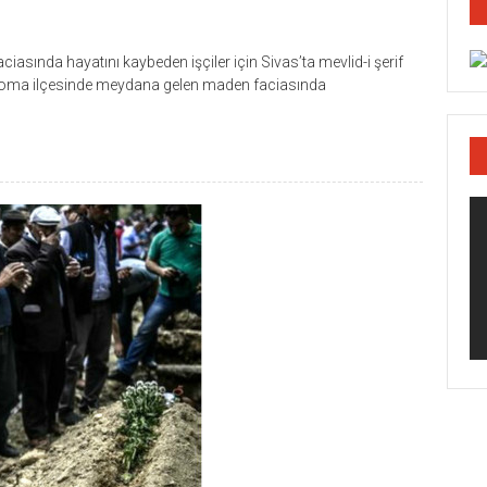
sında hayatını kaybeden işçiler için Sivas’ta mevlid-i şerif
 Soma ilçesinde meydana gelen maden faciasında