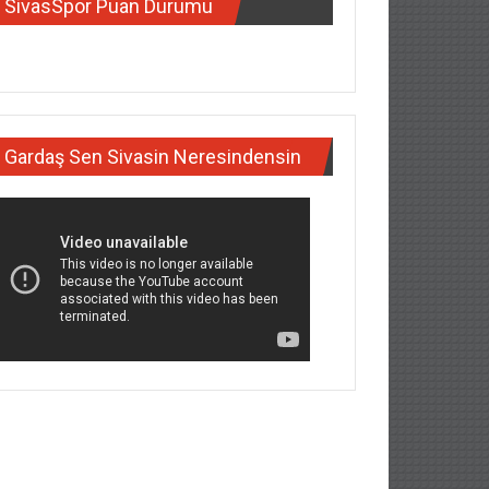
SivasSpor Puan Durumu
Gardaş Sen Sivasin Neresindensin