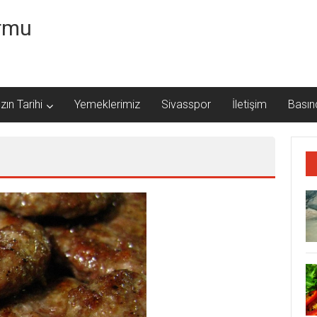
ormu
zın Tarihi
Yemeklerimiz
Sivasspor
İletişim
Basın