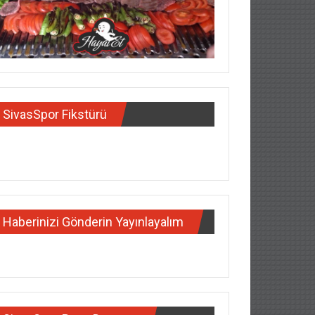
SivasSpor Fikstürü
Haberinizi Gönderin Yayınlayalım