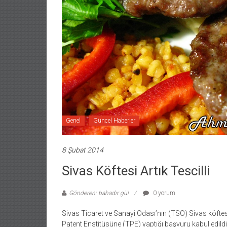
Genel
Güncel Haberler
8 Şubat 2014
Sivas Köftesi Artık Tescilli
Gönderen: bahadır gül
0 yorum
Sivas Ticaret ve Sanayi Odası’nın (TSO) Sivas köfte
Patent Enstitüsüne (TPE) yaptığı başvuru kabul edild