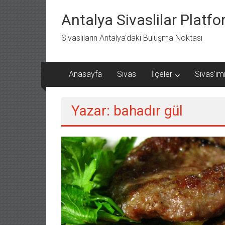
İçeriğe
geç
Antalya Sivaslilar Platf
Sivaslıların Antalya'daki Buluşma Noktası
Anasayfa
Sivas
İlçeler
Sivas’ımı
Yazar:
bahadır gül