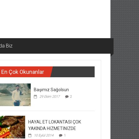
da Biz
En Çok Okunanlar
Başımız Sağolsun
29 Ekim 2017
2
HAYAL ET LOKANTASI ÇOK
YAKINDA HİZMETİNİZDE
10 Eylül 2014
1