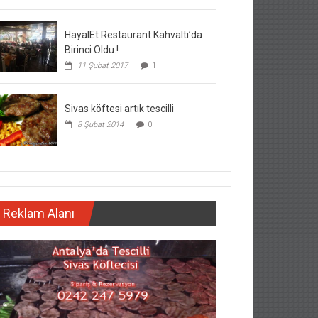
HayalEt Restaurant Kahvaltı’da
Birinci Oldu.!
11 Şubat 2017
1
Sivas köftesi artık tescilli
8 Şubat 2014
0
Reklam Alanı