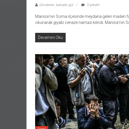
Gönderen: bahadır gül
0 yorum
Manisa’nın Soma ilçesinde meydana gelen maden facia
okunarak gıyabi cenaze namazı kılındı. Manisa‘nın
Devamını Oku
Genel