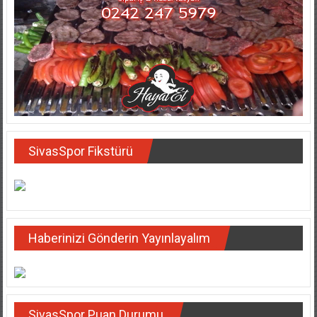
SivasSpor Fikstürü
Haberinizi Gönderin Yayınlayalım
SivasSpor Puan Durumu