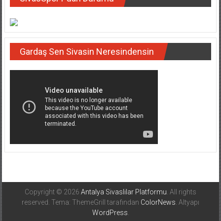
Gardaş Sen Sivasin Neresindensin
Copyright © 2026
Antalya Sivaslilar Platformu
. All rights
reserved. Tema: ThemeGrill tarafından
ColorNews
. Altyapı
WordPress
.