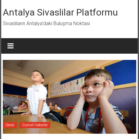
İçeriğe
geç
Antalya Sivaslilar Platformu
Sivaslıların Antalya'daki Buluşma Noktası
Genel
Güncel Haberler