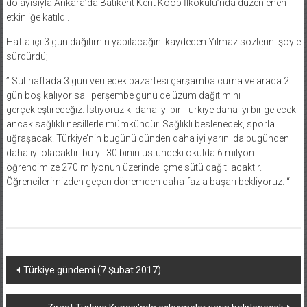
dolayısıyla Ankara’da Batıkent Kent Koop İlkokulu’nda düzenlenen
etkinliğe katıldı.
Hafta içi 3 gün dağıtımın yapılacağını kaydeden Yılmaz sözlerini şöyle
sürdürdü;
” Süt haftada 3 gün verilecek pazartesi çarşamba cuma ve arada 2
gün boş kalıyor salı perşembe günü de üzüm dağıtımını
gerçekleştireceğiz. İstiyoruz ki daha iyi bir Türkiye daha iyi bir gelecek
ancak sağlıklı nesillerle mümkündür. Sağlıklı beslenecek, sporla
uğraşacak. Türkiye’nin bugünü dünden daha iyi yarını da bugünden
daha iyi olacaktır. bu yıl 30 binin üstündeki okulda 6 milyon
öğrencimize 270 milyonun üzerinde içme sütü dağıtılacaktır.
Öğrencilerimizden geçen dönemden daha fazla başarı bekliyoruz. “
Yazı
Türkiye gündemi (7 Şubat 2017)
dolaşımı