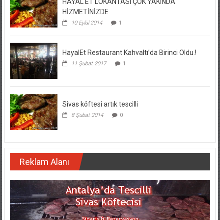
HAYAL ET LOKANTASI ÇOK YAKINDA
HİZMETİNİZDE
10 Eylül 2014
1
HayalEt Restaurant Kahvaltı’da Birinci Oldu.!
11 Şubat 2017
1
Sivas köftesi artık tescilli
8 Şubat 2014
0
Reklam Alanı