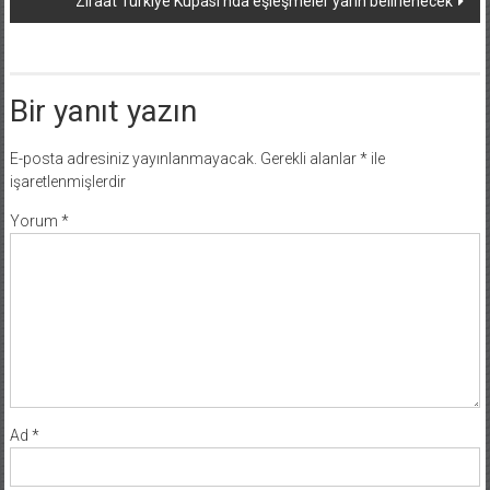
Ziraat Türkiye Kupası’nda eşleşmeler yarın belirlenecek
Bir yanıt yazın
E-posta adresiniz yayınlanmayacak.
Gerekli alanlar
*
ile
işaretlenmişlerdir
Yorum
*
Ad
*