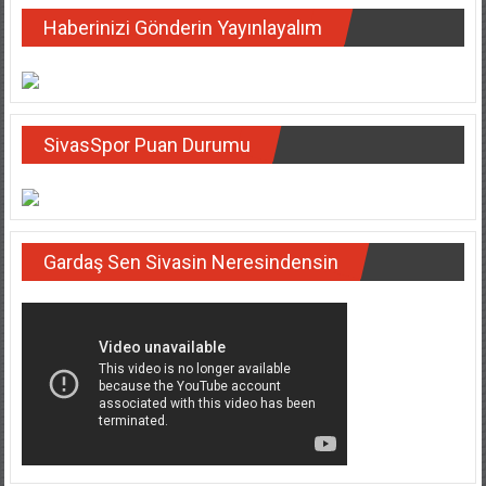
Haberinizi Gönderin Yayınlayalım
SivasSpor Puan Durumu
Gardaş Sen Sivasin Neresindensin