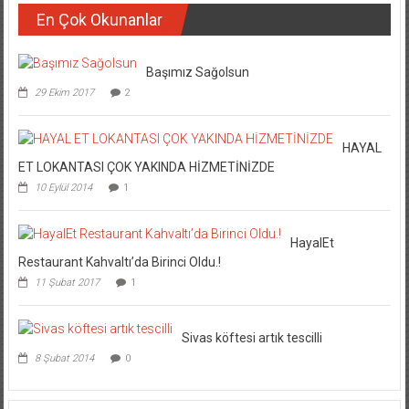
En Çok Okunanlar
Başımız Sağolsun
29 Ekim 2017
2
HAYAL
ET LOKANTASI ÇOK YAKINDA HİZMETİNİZDE
10 Eylül 2014
1
HayalEt
Restaurant Kahvaltı’da Birinci Oldu.!
11 Şubat 2017
1
Sivas köftesi artık tescilli
8 Şubat 2014
0