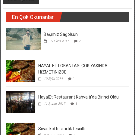
En Çok Okunanlar
Başımız Sağolsun
29 Ekim 2017
2
HAYAL ET LOKANTASI ÇOK YAKINDA
HİZMETİNİZDE
10 Eylül 2014
1
HayalEt Restaurant Kahvaltı’da Birinci Oldu.!
11 Şubat 2017
1
Sivas köftesi artık tescilli