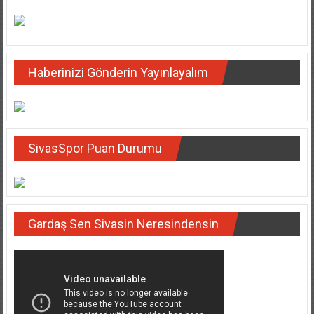
Haberinizi Gönderin Yayınlayalım
SivasSpor Puan Durumu
Gardaş Sen Sivasin Neresindensin